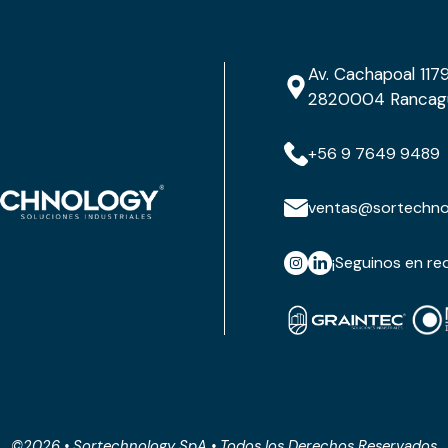
Av. Cachapoal 1179,
2820004 Rancagua,
+56 9 7649 9489
ventas@sortechnol
¡Seguinos en red
©2026 • Sortechnology SpA • Todos los Derechos Reservados