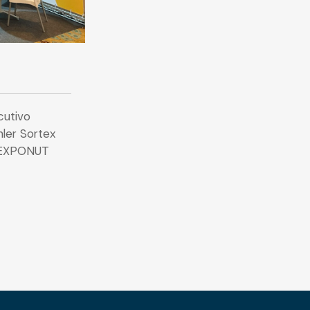
cutivo
ler Sortex
n EXPONUT